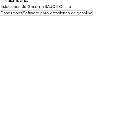
colombiano.
Estaciones de Gasolina
SAUCE Online
Gasolutions
Software para estaciones de gasolina
Software para estaciones de servicio
Software para gasolineras
Sistema para estacion de servicio
Automatización de EDS
Ver todo
Entradas recientes