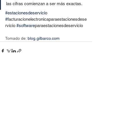
las cifras comienzan a ser más exactas.
#estacionesdeservicio
#f
acturacionelectronicaparaestacionesdese
rvicio 
#software
paraestacionesdeservicio
Tomado de: 
blog.gilbarco.com
Ver todo
Entradas recientes