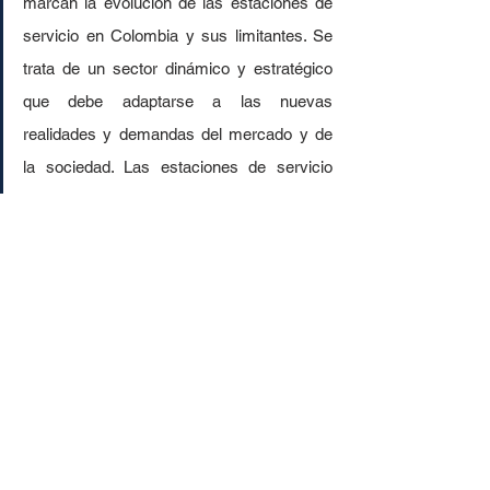
marcan la evolución de las estaciones de 
servicio en Colombia y sus limitantes. Se 
trata de un sector dinámico y estratégico 
que debe adaptarse a las nuevas 
realidades y demandas del mercado y de 
la sociedad. Las estaciones de servicio 
tienen el reto de convertirse en centros de 
servicios integrales que satisfagan las 
necesidades de movilidad, energía y 
calidad de vida de los usuarios.