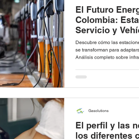
El Futuro Ener
Colombia: Esta
Servicio y Veh
Eléctricos 202
Descubre cómo las estacione
se transforman para adaptarse
Análisis completo sobre infra
oportunidades de negocio y e
sostenible en el país.
Gasolutions
El perfil y las
los diferentes 